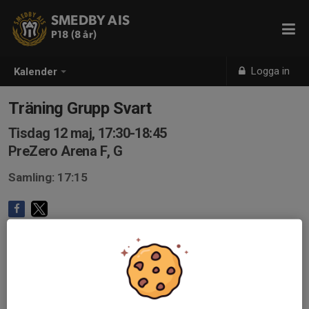
SMEDBY AIS
P18 (8 år)
Logga in
Kalender
Träning Grupp Svart
Tisdag 12 maj, 17:30-18:45
PreZero Arena F, G
Samling: 17:15