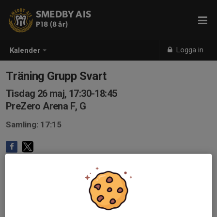
SMEDBY AIS
P18 (8 år)
Logga in
Kalender
Träning Grupp Svart
Tisdag 26 maj, 17:30-18:45
PreZero Arena F, G
Samling: 17:15