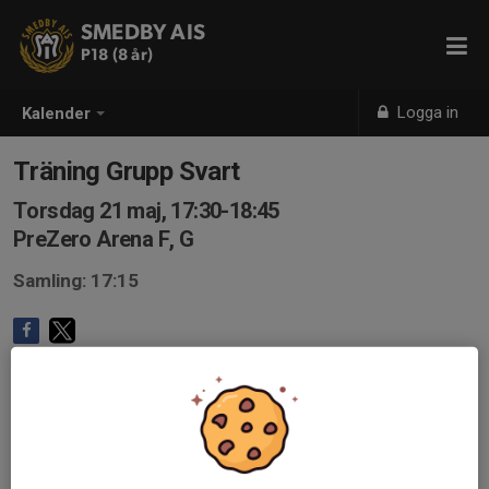
SMEDBY AIS
P18 (8 år)
Logga in
Kalender
Träning Grupp Svart
Torsdag 21 maj, 17:30-18:45
PreZero Arena F, G
Samling: 17:15