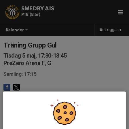
SMEDBY AIS
P18 (8 år)
Logga in
Kalender
Träning Grupp Gul
Tisdag 5 maj, 17:30-18:45
PreZero Arena F, G
Samling: 17:15