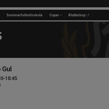
Sommarfotbollsskola
Cuper
Klubbshop
S
 Gul
30-18:45
G