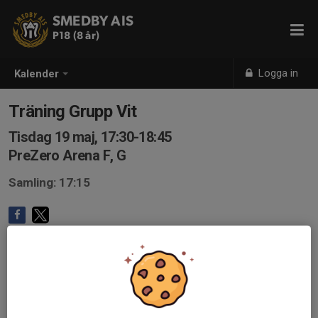
SMEDBY AIS
P18 (8 år)
Logga in
Kalender
Träning Grupp Vit
Tisdag 19 maj, 17:30-18:45
PreZero Arena F, G
Samling: 17:15