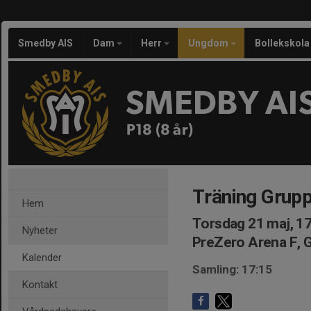
Smedby AIS
Dam
Herr
Ungdom
Bollekskola
SMEDBY AI
P18 (8 år)
Träning Grupp
Hem
Torsdag 21 maj, 1
Nyheter
PreZero Arena F, 
Kalender
Samling: 17:15
Kontakt