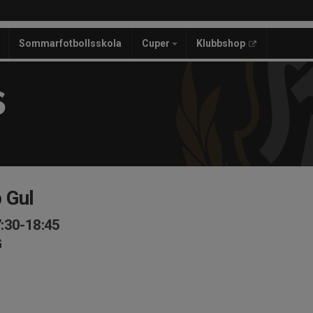
Sommarfotbollsskola
Cuper
Klubbshop
S
 Gul
7:30-18:45
G