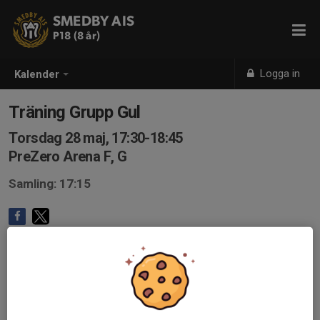
SMEDBY AIS
P18 (8 år)
Logga in
Kalender
Träning Grupp Gul
Torsdag 28 maj, 17:30-18:45
PreZero Arena F, G
Samling: 17:15