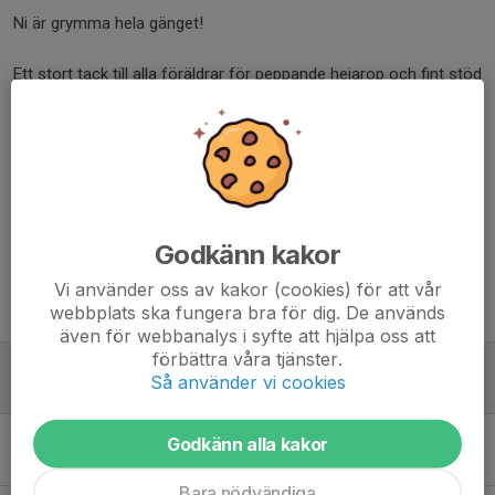
Ni är grymma hela gänget!
Ett stort tack till alla föräldrar för peppande hejarop och fint stöd
under dagen. Tack också till IFK Norrköping för en bra
arrangerad cup.
/Ledarna i P19
Dela nyhet
Godkänn kakor
Vi använder oss av kakor (cookies) för att vår
Tidigare nyheter
webbplats ska fungera bra för dig. De används
även för webbanalys i syfte att hjälpa oss att
förbättra våra tjänster.
Första cupen för P19 är avklarad.
Så använder vi cookies
14 maj, 21:00
0
Uppdaterad hemsida efter föräldrainfo.
Godkänn alla kakor
12 mar, 16:53
0
Bara nödvändiga