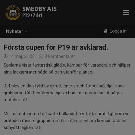
SMEDBY AIS
P19 (7 år)
Logga in
Nyheter
Första cupen för P19 är avklarad.
14 maj, 21:00
0 kommentarer
Spelarna visar fantastisk glädje, kämpar för varandra och hjälper
sina lagkamrater både på och utanför planen.
Det blev en dag fylld av skratt, energi och fotbollsglädje. Hade
grabbarna fått bestämma själva hade de gärna spelat några
matcher till!
Mellan matcherna fortsatte bollandet för fullt, samtidigt som vi
pratade i mindre grupper om hur man är en bra kompis och en
schysst lagkamrat.