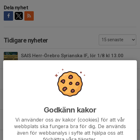
Dela nyhet
Tidigare nyheter
SAIS Herr-Örebro Syrianska IF, lör 1/8 kl 13.00
31 jul, 11:00
SAIS Herr-Lindö FF, lör 25/7 kl 14.00. Semifinal i Östgötacupen
24 jul, 11:00
SAIS Dam-Hertzöga BK, lör 27/6 kl 13.00
26 jun, 13:00
Godkänn kakor
Kvarglömt och överblivet
Vi använder oss av kakor (cookies) för att vår
23 jun, 17:14
webbplats ska fungera bra för dig. De används
även för webbanalys i syfte att hjälpa oss att
SAIS Herr-IFK Haninge sön 21/6 kl 16.00
förbättra våra tjänster.