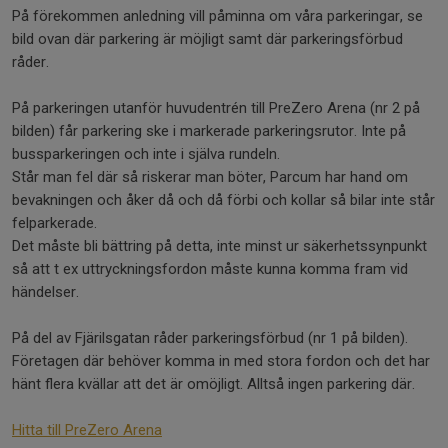
På förekommen anledning vill påminna om våra parkeringar, se
bild ovan där parkering är möjligt samt där parkeringsförbud
råder.
På parkeringen utanför huvudentrén till PreZero Arena (nr 2 på
bilden) får parkering ske i markerade parkeringsrutor. Inte på
bussparkeringen och inte i själva rundeln.
Står man fel där så riskerar man böter, Parcum har hand om
bevakningen och åker då och då förbi och kollar så bilar inte står
felparkerade.
Det måste bli bättring på detta, inte minst ur säkerhetssynpunkt
så att t ex uttryckningsfordon måste kunna komma fram vid
händelser.
På del av Fjärilsgatan råder parkeringsförbud (nr 1 på bilden).
Företagen där behöver komma in med stora fordon och det har
hänt flera kvällar att det är omöjligt. Alltså ingen parkering där.
Hitta till PreZero Arena