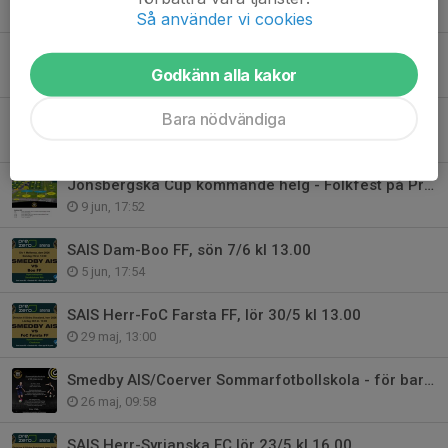
20 jun, 10:00
Så använder vi cookies
Nytt konstgräs på B-plan
Godkänn alla kakor
17 jun, 16:25
Bara nödvändiga
Jönsbergska Cup 2026 - stort TACK till alla
15 jun, 10:21
Jönsbergska Cup kommande helg - Folkfest på PreZero Arena - Välkomna!
9 jun, 17:52
SAIS Dam-Boo FF, sön 7/6 kl 13.00
5 jun, 17:54
SAIS Herr-FoC Farsta FF, lör 30/5 kl 13.00
29 maj, 13:00
Smedby AIS/Coerver Sommarfotbollskola - för barn födda 2014-2019
26 maj, 09:58
SAIS Herr-Syrianska FC lör 23/5 kl 16.00