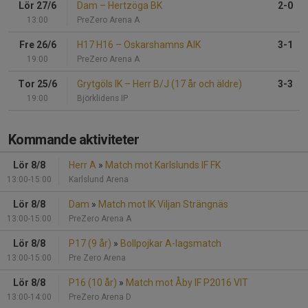
Lör 27/6
Dam
–
Hertzöga BK
2-0
13:00
PreZero Arena A
Fre 26/6
H17 H16
–
Oskarshamns AIK
3-1
19:00
PreZero Arena A
Tor 25/6
Grytgöls IK
–
Herr B/J (17 år och äldre)
3-3
19:00
Björklidens IP
Kommande aktiviteter
Lör 8/8
Herr A
»
Match mot Karlslunds IF FK
13:00-15:00
Karlslund Arena
Lör 8/8
Dam
»
Match mot IK Viljan Strängnäs
13:00-15:00
PreZero Arena A
Lör 8/8
P17 (9 år)
»
Bollpojkar A-lagsmatch
13:00-15:00
Pre Zero Arena
Lör 8/8
P16 (10 år)
»
Match mot Åby IF P2016 VIT
13:00-14:00
PreZero Arena D