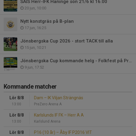
SAIS Herr-IFK Haninge sön 21/6 kl 16.00
20 jun, 10:00
Nytt konstgräs på B-plan
17 jun, 16:25
Jönsbergska Cup 2026 - stort TACK till alla
15 jun, 10:21
Jönsbergska Cup kommande helg - Folkfest på PreZero Arena - Välkomna!
9 jun, 17:52
Kommande matcher
Lör 8/8
Dam
–
IK Viljan Strängnäs
13:00
PreZero Arena A
Lör 8/8
Karlslunds IF FK
–
Herr A A
13:00
Karlslund Arena
Lör 8/8
P16 (10 år)
–
Åby IF P2016 VIT