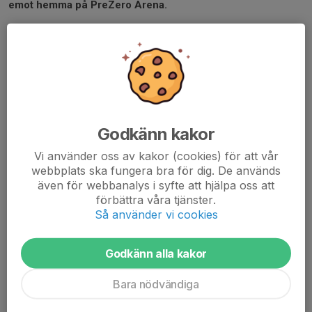
emot hemma på PreZero Arena.
SAIS Herr-Lindö FF, lördag 25/7 kl 14.00....
Läs mer
SAIS Dam-Hertzöga BK, lör 27/6 kl
13.00
Godkänn kakor
26 jun, 13:00
Vi använder oss av kakor (cookies) för att vår
webbplats ska fungera bra för dig. De används
även för webbanalys i syfte att hjälpa oss att
förbättra våra tjänster.
Så använder vi cookies
Godkänn alla kakor
Bara nödvändiga