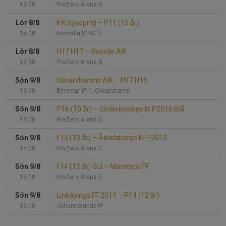
13:00
PreZero Arena D
Lör 8/8
IFK Nyköping
–
P11 (15 år)
15:00
Rosvalla IP KG B
Lör 8/8
H17 H17
–
Skövde AIK
15:30
PreZero Arena A
Sön 9/8
Oskarshamns AIK
–
H17 H16
13:00
Ernemar IP 1, Oskarshamn
Sön 9/8
P16 (10 år)
–
Söderköpings IK P2016 Blå
13:00
PreZero Arena D
Sön 9/8
F13 (13 år)
–
Åtvidabergs FF F2013
15:00
PreZero Arena C
Sön 9/8
F14 (12 år) Gul
–
Mantorps FF
15:00
PreZero Arena E
Sön 9/8
Linköpings FF 2014
–
P14 (12 år)
16:00
Johannelunds IP