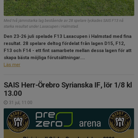
Med två jämnstarka lag bestående av 28 spelare lyckades SAIS F13 nå
starka resultat under Laxacupen i Halmstad.
Den 23-26 juli spelade F13 Laxacupen i Halmstad med fina
resultat. 28 spelare deltog fördelat från lagen D15, F12,
F13 och F14 - ett fint samarbete mellan dessa lagen för att
skapa bästa möjliga förutsättningar....
Läs mer
SAIS Herr-Örebro Syrianska IF, lör 1/8 kl
13.00
31 jul, 11:00