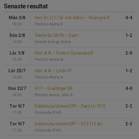
Senaste resultat
Mån 3/8
Herr B/J (17 år och äldre)
–
Reijmyre IF
4-4
19:30
PreZero Arena B
Sön 2/8
Västerås SK FK
–
Dam
1-2
14:00
Hitachi Energy Arena
Lör 1/8
Herr A A
–
Örebro Syrianska IF
2-0
13:00
PreZero Arena A
Lör 25/7
Herr A A
–
Lindö FF
1-2
14:00
PreZero Arena A
Ons 22/7
H17
–
Svärtinge SK
4-0
18:00
Prezero Arena - plan A
Tor 9/7
Eskilstuna United DFF
–
Dam U / D15
2-2
17:00
Fröslunda IP KG
Tor 9/7
Eskilstuna United DFF
–
D15 (15 år)
2-2
17:00
Fröslunda IP KG