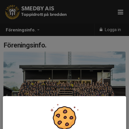
SMEDBY AIS
Toppidrott på bredden
Logga in
Föreningsinfo.
Föreningsinfo.