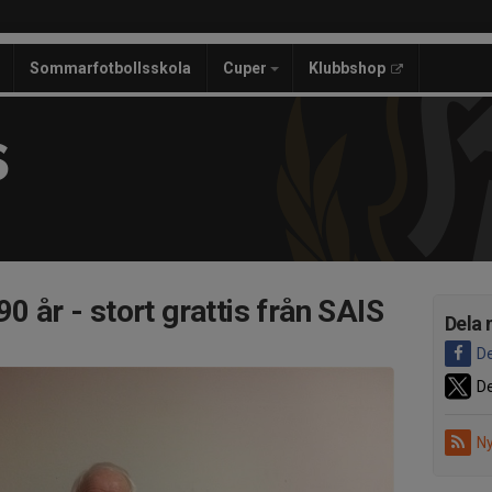
Sommarfotbollsskola
Cuper
Klubbshop
S
90 år - stort grattis från SAIS
Dela 
De
De
Ny