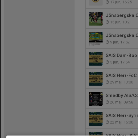
17 jun, 16:25
Jönsbergska Cu
15 jun, 10:21
Jönsbergska C
9 jun, 17:52
SAIS Dam-Boo F
5 jun, 17:54
SAIS Herr-FoC F
29 maj, 13:00
Smedby AIS/Co
26 maj, 09:58
SAIS Herr-Syri
22 maj, 16:00
SAIS Herr-IK Sl