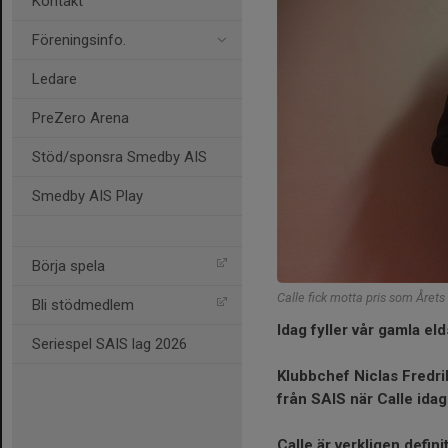
Kontakt
Föreningsinfo.
Ledare
PreZero Arena
Stöd/sponsra Smedby AIS
Smedby AIS Play
Börja spela
Calle fick motta pris som Årets 
Bli stödmedlem
Idag fyller vår gamla eld
Seriespel SAIS lag 2026
Klubbchef Niclas Fredr
från SAIS när Calle ida
Calle är verkligen defini