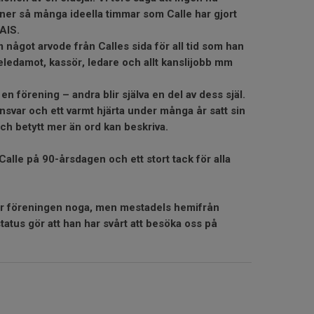
 ner så många ideella timmar som Calle har gjort
 AIS.
om något arvode från Calles sida för all tid som han
eledamot, kassör, ledare och allt kanslijobb mm
en förening – andra blir själva en del av dess själ.
nsvar och ett varmt hjärta under många år satt sin
ch betytt mer än ord kan beskriva.
ll Calle på 90-årsdagen och ett stort tack för alla
ljer föreningen noga, men mestadels hemifrån
atus gör att han har svårt att besöka oss på