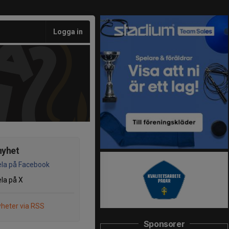
Logga in
nyhet
la på Facebook
la på X
heter via RSS
Sponsorer