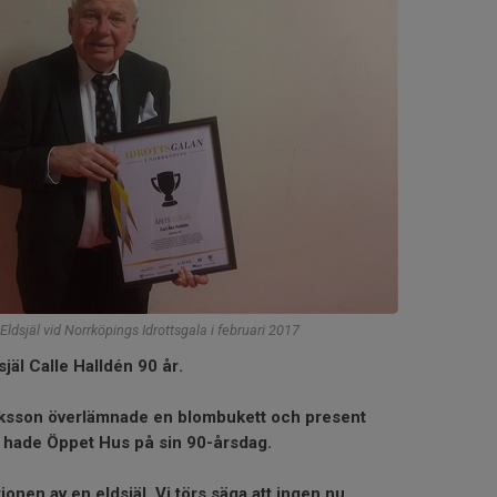
Eldsjäl vid Norrköpings Idrottsgala i februari 2017
själ Calle Halldén 90 år.
iksson överlämnade en blombukett och present
g hade Öppet Hus på sin 90-årsdag.
tionen av en eldsjäl. Vi törs säga att ingen nu