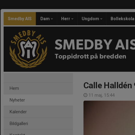
Smedby AIS
Dam
Herr
Ungdom
Bollekskola
SMEDBY AI
Toppidrott på bredden
Calle Halldén 
Hem
11 maj, 15:44
Nyheter
Kalender
Bildgalleri