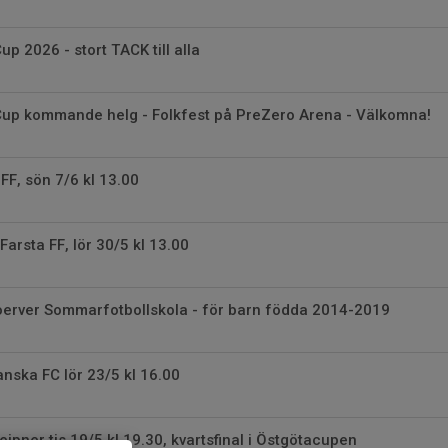
p 2026 - stort TACK till alla
up kommande helg - Folkfest på PreZero Arena - Välkomna!
F, sön 7/6 kl 13.00
arsta FF, lör 30/5 kl 13.00
erver Sommarfotbollskola - för barn födda 2014-2019
anska FC lör 23/5 kl 16.00
eipner tis 19/5 kl 19.30, kvartsfinal i Östgötacupen