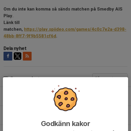
Om du inte kan komma så sänds matchen på Smedby AIS
Play.
Länk till
matchen,
https://play.spiideo.com/games/4c0c7e2a-d398-
48bb-8ff7-9f9b5581cf6d
.
Dela nyhet
Tidigare nyheter
SAIS Herr-Örebro Syrianska IF, lör 1/8 kl 13.00
31 jul, 11:00
SAIS Herr-Lindö FF, lör 25/7 kl 14.00. Semifinal i Östgötacupen
24 jul, 11:00
Godkänn kakor