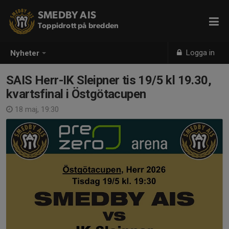
SMEDBY AIS
Toppidrott på bredden
Logga in
Nyheter
SAIS Herr-IK Sleipner tis 19/5 kl 19.30,
kvartsfinal i Östgötacupen
18 maj, 19:30