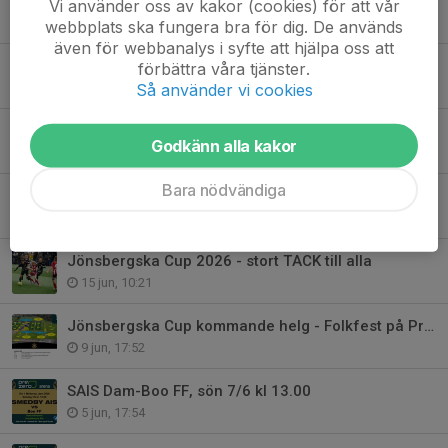
SAIS Dam-Hertzöga BK, lör 27/6 kl 13.00
Vi använder oss av kakor (cookies) för att vår
26 jun, 13:00
webbplats ska fungera bra för dig. De används
även för webbanalys i syfte att hjälpa oss att
Kvarglömt och överblivet
förbättra våra tjänster.
Så använder vi cookies
23 jun, 17:14
SAIS Herr-IFK Haninge sön 21/6 kl 16.00
Godkänn alla kakor
20 jun, 10:00
Bara nödvändiga
Nytt konstgräs på B-plan
17 jun, 16:25
Jönsbergska Cup 2026 - stort TACK till alla
15 jun, 10:21
Jönsbergska Cup kommande helg - Folkfest på PreZero Arena - Välkomna!
9 jun, 17:52
SAIS Dam-Boo FF, sön 7/6 kl 13.00
5 jun, 17:54