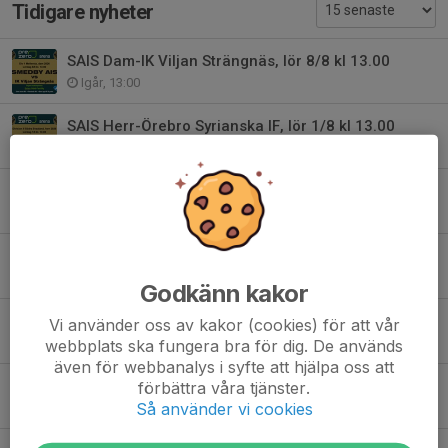
Tidigare nyheter
SAIS Dam-IK Viljan Strängnäs, lör 8/8 kl 13.00
Igår, 13:00
SAIS Herr-Örebro Syrianska IF, lör 1/8 kl 13.00
31 jul, 11:00
SAIS Herr-Lindö FF, lör 25/7 kl 14.00. Semifinal i Östgötacupen
24 jul, 11:00
SAIS Dam-Hertzöga BK, lör 27/6 kl 13.00
26 jun, 13:00
Godkänn kakor
Kvarglömt och överblivet
Vi använder oss av kakor (cookies) för att vår
23 jun, 17:14
webbplats ska fungera bra för dig. De används
även för webbanalys i syfte att hjälpa oss att
SAIS Herr-IFK Haninge sön 21/6 kl 16.00
förbättra våra tjänster.
Så använder vi cookies
20 jun, 10:00