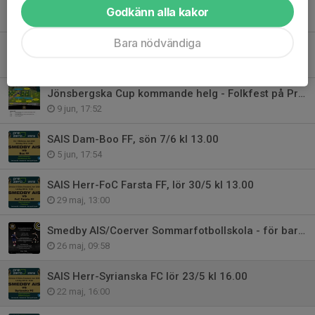
Nytt konstgräs på B-plan
Godkänn alla kakor
17 jun, 16:25
Bara nödvändiga
Jönsbergska Cup 2026 - stort TACK till alla
15 jun, 10:21
Jönsbergska Cup kommande helg - Folkfest på PreZero Arena - Välkomna!
9 jun, 17:52
SAIS Dam-Boo FF, sön 7/6 kl 13.00
5 jun, 17:54
SAIS Herr-FoC Farsta FF, lör 30/5 kl 13.00
29 maj, 13:00
Smedby AIS/Coerver Sommarfotbollskola - för barn födda 2014-2019
26 maj, 09:58
SAIS Herr-Syrianska FC lör 23/5 kl 16.00
22 maj, 16:00