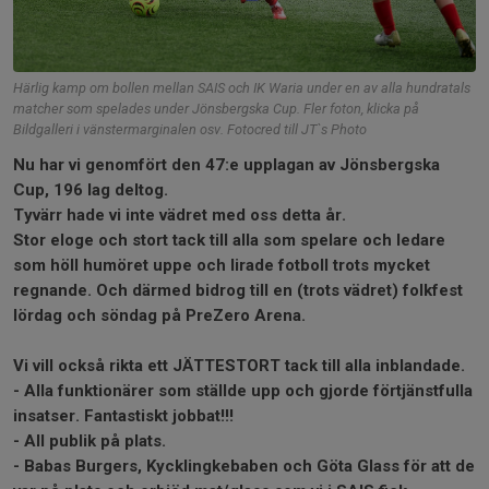
Härlig kamp om bollen mellan SAIS och IK Waria under en av alla hundratals
matcher som spelades under Jönsbergska Cup. Fler foton, klicka på
Bildgalleri i vänstermarginalen osv. Fotocred till JT`s Photo
Nu har vi genomfört den 47:e upplagan av Jönsbergska
Cup, 196
lag deltog.
Tyvärr hade vi inte vädret med oss detta år.
Stor eloge och stort tack till alla som spelare och ledare
som höll humöret uppe och lirade fotboll trots mycket
regnande. Och därmed bidrog till en (trots vädret)
folkfest
lördag och söndag på PreZero Arena.
Vi vill också rikta ett JÄTTESTORT tack till alla inblandade.
- Alla funktionärer som ställde upp och gjorde förtjänstfulla
insatser. Fantastiskt jobbat!!!
- All publik på plats.
- Babas Burgers, Kycklingkebaben och Göta Glass för att de