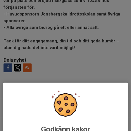
var på plats och erbjöd mat/glass som vi i SAIS fick
förtjänsten för.
- Huvudsponsorn Jönsbergska Idrottsskolan samt övriga
sponsorer.
- Alla övriga som bidrog på ett eller annat sätt.
Tack för ditt engagemang, din tid och ditt goda humör –
utan dig hade det inte varit möjligt!
Dela nyhet
Tidigare nyheter
SAIS Dam-IK Viljan Strängnäs, lör 8/8 kl 13.00
Igår, 13:00
SAIS Herr-Örebro Syrianska IF, lör 1/8 kl 13.00
Godkänn kakor
31 jul, 11:00