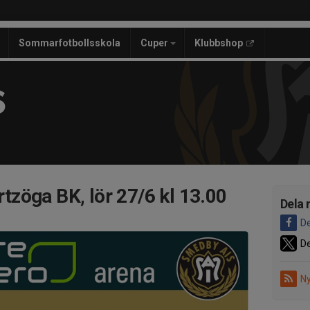
Sommarfotbollsskola
Cuper
Klubbshop
S
zöga BK, lör 27/6 kl 13.00
Dela 
De
De
Ny