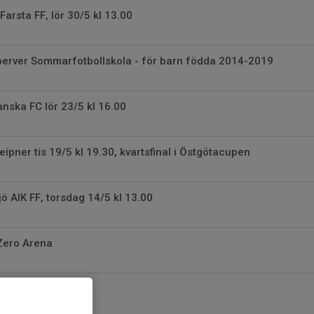
arsta FF, lör 30/5 kl 13.00
erver Sommarfotbollskola - för barn födda 2014-2019
anska FC lör 23/5 kl 16.00
eipner tis 19/5 kl 19.30, kvartsfinal i Östgötacupen
ö AIK FF, torsdag 14/5 kl 13.00
Zero Arena