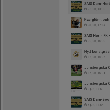
SAIS Dam-Hertz
26 jun, 13:00
Kvarglömt och 
23 jun, 17:14
SAIS Herr-IFK 
20 jun, 10:00
Nytt konstgräs
17 jun, 16:25
Jönsbergska Cu
15 jun, 10:21
Jönsbergska C
9 jun, 17:52
SAIS Dam-Boo F
5 jun, 17:54