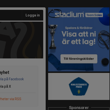
Logga in
nyhet
la på Facebook
la på X
heter via RSS
Sponsorer