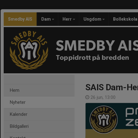
Smedby AIS
Dam
Herr
Ungdom
Bollekskola
SMEDBY AI
Toppidrott på bredden
SAIS Dam-Hert
Hem
26 jun, 13:00
Nyheter
Kalender
Bildgalleri