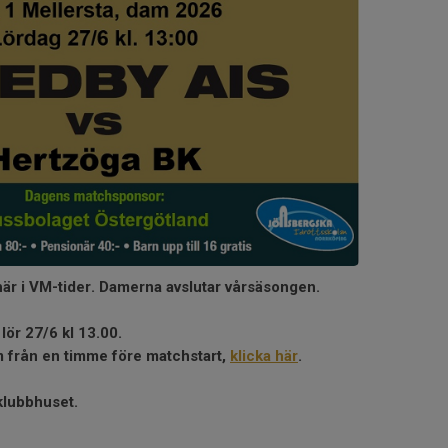
 här i VM-tider. Damerna avslutar vårsäsongen.
ör 27/6 kl 13.00.
 från en timme före matchstart,
klicka här
.
klubbhuset.