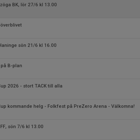
öga BK, lör 27/6 kl 13.00
överblivet
Haninge sön 21/6 kl 16.00
 på B-plan
p 2026 - stort TACK till alla
up kommande helg - Folkfest på PreZero Arena - Välkomna!
F, sön 7/6 kl 13.00