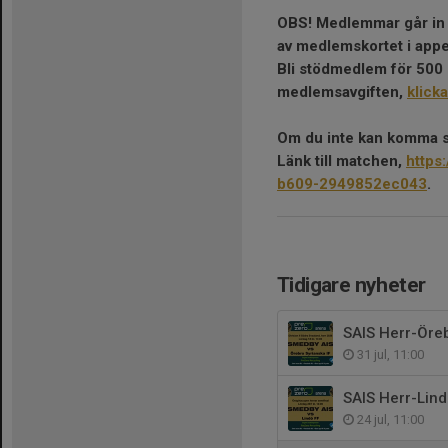
OBS! Medlemmar går in 
av medlemskortet i app
Bli stödmedlem för 500 k
medlemsavgiften,
klicka
Om du inte kan komma 
Länk till matchen,
https
b609-2949852ec043
.
Tidigare nyheter
SAIS Herr-Örebr
31 jul, 11:00
SAIS Herr-Lind
24 jul, 11:00