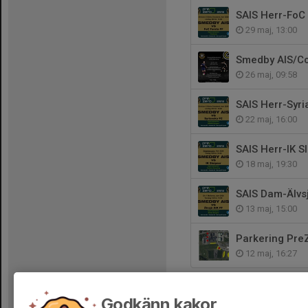
SAIS Herr-FoC F
29 maj, 13:00
Smedby AIS/Co
26 maj, 09:58
SAIS Herr-Syri
22 maj, 16:00
SAIS Herr-IK Sl
18 maj, 19:30
SAIS Dam-Älvsj
13 maj, 15:00
Parkering Pre
12 maj, 16:27
Godkänn kakor