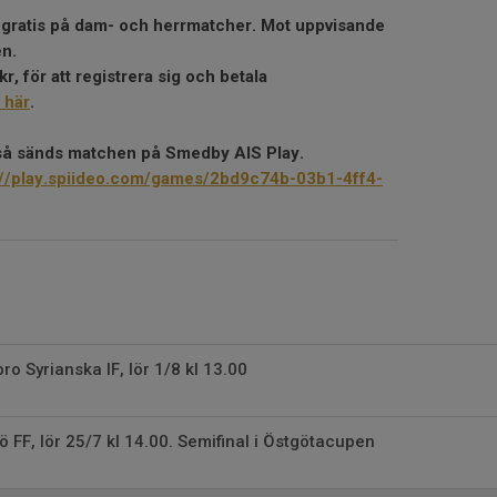
gratis på dam- och herrmatcher. Mot uppvisande
en.
r, för att registrera sig och betala
 här
.
så sänds matchen på Smedby AIS Play.
://play.spiideo.com/games/2bd9c74b-03b1-4ff4-
o Syrianska IF, lör 1/8 kl 13.00
ö FF, lör 25/7 kl 14.00. Semifinal i Östgötacupen