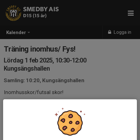
SMEDBY AIS
D15 (15 år)
Logga in
Kalender
Träning inomhus/ Fys!
Lördag 1 feb 2025, 10:30-12:00
Kungsängshallen
Samling: 10:20, Kungsängshallen
Inomhusskor/futsal skor!