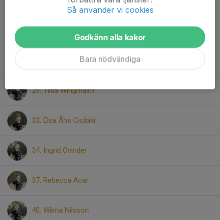
25. Sahar Tbouli
Så använder vi cookies
26. Freja Wilhelmsson
Godkänn alla kakor
Bara nödvändiga
28. Hedvig Lindén
29. Tilda Wingmalm
33. Elsa Åhs Cicilaki
34. Ingrid Ovinder
37. Rebecca Acar
40. Wilma Nilsson