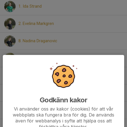
1. Ida Strand
2. Evelina Markgren
8. Nadina Draganovic
13. Alicia Koralp
15. Julia Åhs Cicilaki
17. Alice Lundmark
Godkänn kakor
Vi använder oss av kakor (cookies) för att vår
24. Stella Karlsson
webbplats ska fungera bra för dig. De används
även för webbanalys i syfte att hjälpa oss att
förbättra våra tjänster.