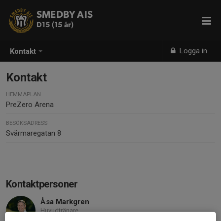
SMEDBY AIS
D15 (15 år)
Logga in
Kontakt
Kontakt
HEMMAPLAN
PreZero Arena
BESÖKSADRESS
Svärmaregatan 8
Kontaktpersoner
Åsa Markgren
Huvudtränare