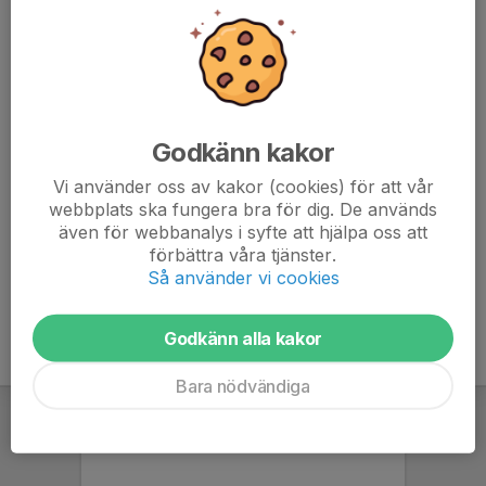
070-337 51 66
markgren@me.com
Gabriel Acar
Huvudtränare
076-864 64 40
gabriel.acar1984@gmail.com
Godkänn kakor
Vi använder oss av kakor (cookies) för att vår
Metin Koralp
webbplats ska fungera bra för dig. De används
Assisterande tränare
även för webbanalys i syfte att hjälpa oss att
070-362 72 25
förbättra våra tjänster.
metin_koralp@hotmail.com
Så använder vi cookies
Godkänn alla kakor
Bara nödvändiga