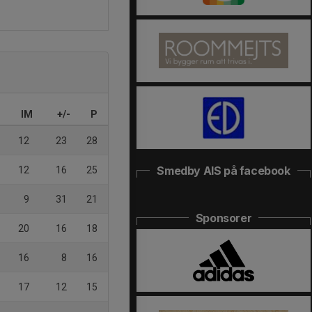
IM
+/-
P
12
23
28
Smedby AIS på facebook
12
16
25
9
31
21
Sponsorer
20
16
18
16
8
16
17
12
15