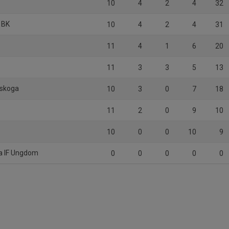
10
4
2
4
32
 BK
10
4
2
4
31
11
4
1
6
20
F
11
3
3
5
13
lskoga
10
3
0
7
18
11
2
0
9
10
10
0
0
10
9
ka IF Ungdom
0
0
0
0
0