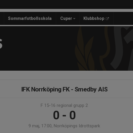
Sommarfotbollsskola
Cuper
Klubbshop
S
IFK Norrköping FK - Smedby AIS
F 15-16 regional grupp 2
0 - 0
9 maj, 17:00, Norrköpings Idrottspark