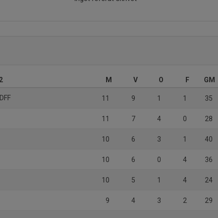
2
M
V
O
F
GM
 DFF
11
9
1
1
35
11
7
4
0
28
10
6
3
1
40
10
6
0
4
36
10
5
1
4
24
9
4
3
2
29