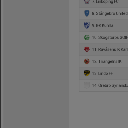
7. Linköping FC
8. Stångebro United
9. IFK Kumla
10. Skogstorps GOI
11. Rävåsens IK Kar
12. Triangelns IK
13. Lindö FF
14. Örebro Syrians