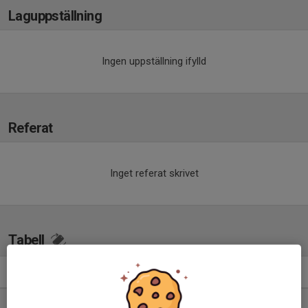
Laguppställning
Ingen uppställning ifylld
Referat
Inget referat skrivet
Tabell
F 15-16 regional grupp 2
M
+/-
P
1. Eskilstuna United DFF
11
23
28