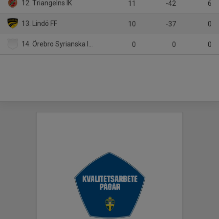
12. Triangelns IK
11
-42
6
13. Lindö FF
10
-37
0
14. Örebro Syrianska IF Ungdom
0
0
0