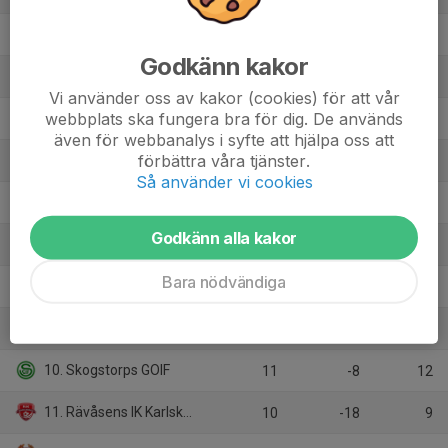
2. Smedby AIS
11
16
25
Godkänn kakor
3. IFK Norrköping FK
10
31
21
Vi använder oss av kakor (cookies) för att vår
webbplats ska fungera bra för dig. De används
4. Karlslunds IF FK
10
16
18
även för webbanalys i syfte att hjälpa oss att
förbättra våra tjänster.
5. IFK Skoghall DF
10
8
16
Så använder vi cookies
6. Örebro SK
9
12
15
Godkänn alla kakor
7. Linköping FC
10
5
14
Bara nödvändiga
8. Stångebro United BK
10
-1
14
9. IFK Kumla
11
-5
13
10. Skogstorps GOIF
11
-8
12
11. Rävåsens IK Karlskoga
10
-18
9