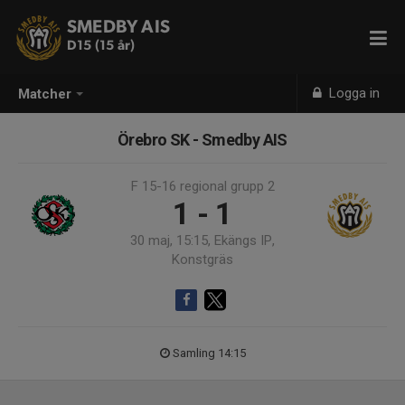
SMEDBY AIS
D15 (15 år)
Logga in
Matcher
Örebro SK - Smedby AIS
F 15-16 regional grupp 2
1 - 1
30 maj, 15:15, Ekängs IP,
Konstgräs
Samling 14:15