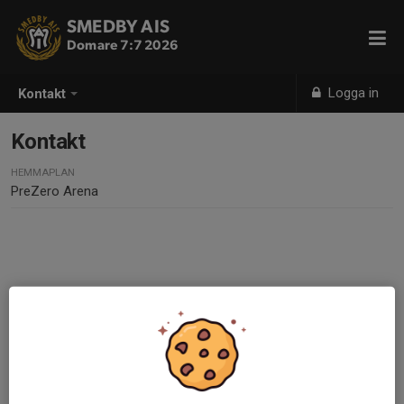
SMEDBY AIS
Domare 7:7 2026
Logga in
Kontakt
Kontakt
HEMMAPLAN
PreZero Arena