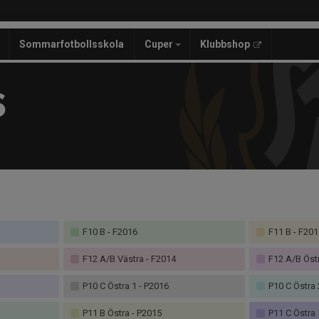
Sommarfotbollsskola
Cuper
Klubbshop
S
F10 B - F2016
F11 B - F201
F12 A/B Västra - F2014
F12 A/B Östr
P10 C Östra 1 - P2016
P10 C Östra 
P11 B Östra - P2015
P11 C Östra 