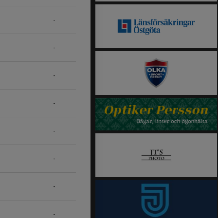
-
-
-
-
-
-
-
-