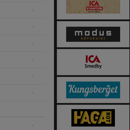
-
-
-
-
-
-
-