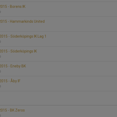
015 - Borens IK
 D
015 - Hammarkinds United
D
015 - Söderköpings IK Lag 1
 D
015 - Söderköpings IK
 D
015 - Eneby BK
 D
015 - Åby IF
 D
015 - BK Zeros
 D