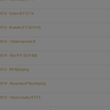
016 - Grebo IK F15/16
D
14 - Krokeks IF F 2014 Vit
016 - Valdemarsviks IF
D
014 - Åby IF P-2014 Blå
015 - IFK Nyköping
D
14 - Assyriska IF Norrköping
015 - Västra Husby IF P15
D