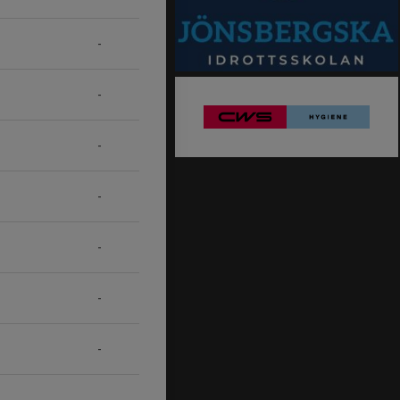
-
-
-
-
-
-
-