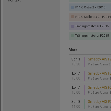
Kontakt
P11 C Östra 2 - P2015
P12 C Mellersta 2 - P2014
Träningsmatcher F2015
Träningsmatcher P2015
Mars
Sön 1
Smedby AIS F2
15:30
PreZero Arena 
Lör 7
Smedby AIS F20
10:00
PreZero Arena -
Lör 7
Smedby AIS F20
10:00
PreZero Arena -
Sön 8
Smedby AIS P2
11:00
PreZero Arena -