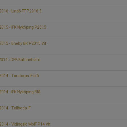
D
016 - Lindö FF P2016 3
D
015 - IFK Nyköping P2015
D
015 - Eneby BK P2015 Vit
D
014 - DFK Katrineholm
14 - Torstorps IF blå
014 - IFK Nyköping Blå
014 - Tallboda IF
14 - Vidingsjö MoIF P14 Vit