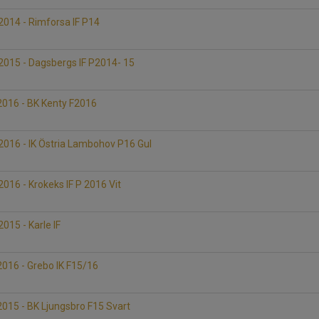
014 - Rimforsa IF P14
015 - Dagsbergs IF P2014- 15
D
016 - BK Kenty F2016
D
016 - IK Östria Lambohov P16 Gul
D
16 - Krokeks IF P 2016 Vit
D
15 - Karle IF
D
016 - Grebo IK F15/16
D
015 - BK Ljungsbro F15 Svart