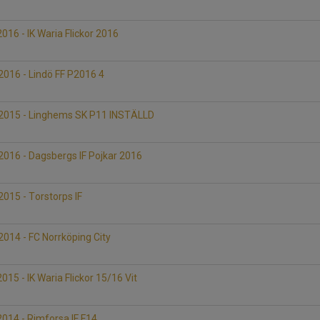
16 - IK Waria Flickor 2016
D
016 - Lindö FF P2016 4
D
2015 - Linghems SK P11 INSTÄLLD
D
016 - Dagsbergs IF Pojkar 2016
D
015 - Torstorps IF
D
014 - FC Norrköping City
15 - IK Waria Flickor 15/16 Vit
D
014 - Rimforsa IF F14