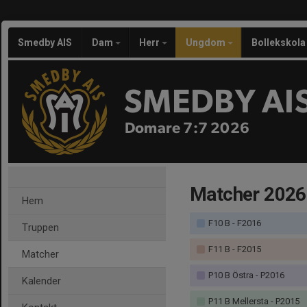
Smedby AIS
Dam
Herr
Ungdom
Bollekskola
SMEDBY AI
Domare 7:7 2026
Matcher 2026
Hem
F10 B - F2016
Truppen
F11 B - F2015
Matcher
P10 B Östra - P2016
Kalender
P11 B Mellersta - P2015