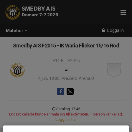
SMEDBY AIS
Domare 7:7 2026
Logga in
Matcher
Smedby AIS F2015 - IK Waria Flickor 15/16 Röd
F11 B - F2015
-
4 jun, 18:00, PreZero Arena D
Samling 17:45
Endast kallade kunde anmäla sig till aktiviteten. 1 person var kallad.
Logga in här