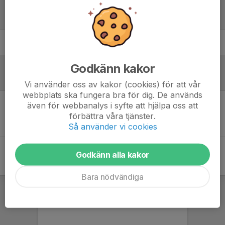
Laguppställning
Mahmoud Roshdi
, P10 (16 år)
Godkänn kakor
Referat
Vi använder oss av kakor (cookies) för att vår
webbplats ska fungera bra för dig. De används
även för webbanalys i syfte att hjälpa oss att
Inget referat skrivet
förbättra våra tjänster.
Så använder vi cookies
Godkänn alla kakor
Bara nödvändiga