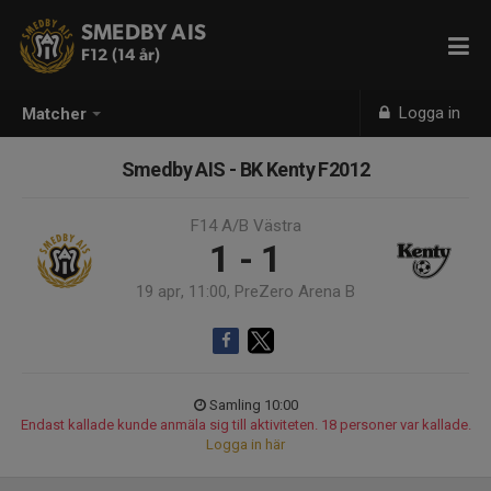
SMEDBY AIS
F12 (14 år)
Logga in
Matcher
Smedby AIS - BK Kenty F2012
F14 A/B Västra
1 - 1
19 apr, 11:00, PreZero Arena B
Samling 10:00
Endast kallade kunde anmäla sig till aktiviteten. 18 personer var kallade.
Logga in här