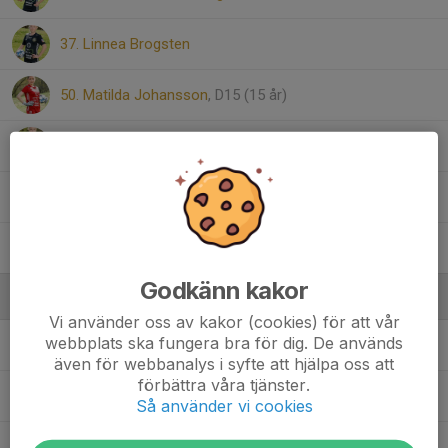
37. Linnea Brogsten
50. Matilda Johansson
, D15 (15 år)
10. Nora Fagerkrantz
20. Saga Halldén Spångberg
8. Sigrid Funk
Godkänn kakor
Ledare
Vi använder oss av kakor (cookies) för att vår
webbplats ska fungera bra för dig. De används
Andreas Forsberg
Ledare
även för webbanalys i syfte att hjälpa oss att
förbättra våra tjänster.
Andreas Kiellarson
Ledare
Så använder vi cookies
Tommy Andersson
Huvudledare