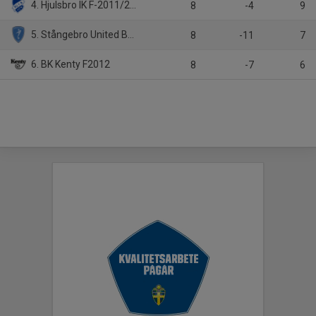
4. Hjulsbro IK F-2011/2012
8
-4
9
5. Stångebro United BK F2012
8
-11
7
6. BK Kenty F2012
8
-7
6