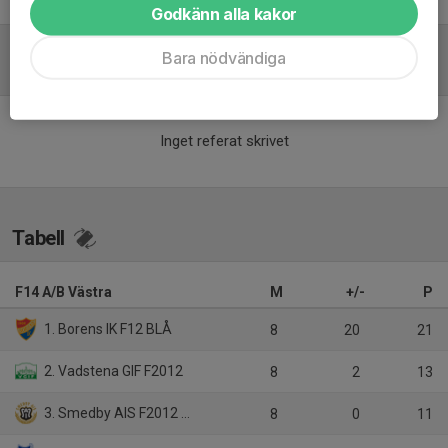
Godkänn alla kakor
Bara nödvändiga
Referat
Inget referat skrivet
Tabell
F14 A/B Västra
M
+/-
P
1. Borens IK F12 BLÅ
8
20
21
2. Vadstena GIF F2012
8
2
13
3. Smedby AIS F2012 Gul
8
0
11