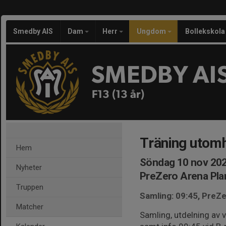
Smedby AIS
Dam
Herr
Ungdom
Bollekskola
SMEDBY AI
F13 (13 år)
Träning utom
Hem
Söndag 10 nov 202
Nyheter
PreZero Arena Pla
Truppen
Samling: 09:45, PreZ
Matcher
Samling, utdelning av 