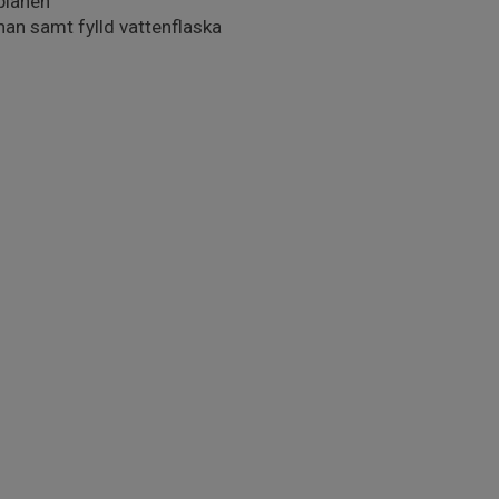
planen
an samt fylld vattenflaska