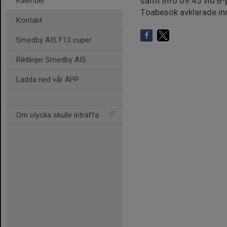
samt info 09:45 vid B-
Kalender
Toabesök avklarade inn
Kontakt
Smedby AIS F13 cuper
Riktlinjer Smedby AIS
Ladda ned vår APP
Om olycka skulle inträffa