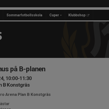
Sommarfotbollsskola
Cuper
Klubbshop
S
hus på B-planen
4, 10:00-11:30
n B Konstgräs
ero Arena Plan B Konstgräs
västar