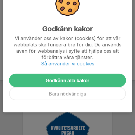
Ladda ned till iPhone
Godkänn kakor
Ladda ned till Android
Vi använder oss av kakor (cookies) för att vår
Inloggningsuppgifter har du fått från kansliet. Saknar du
webbplats ska fungera bra för dig. De används
uppgifter eller går det inte att logga in kontakta
kansliet
(Niclas)
även för webbanalys i syfte att hjälpa oss att
förbättra våra tjänster.
Så använder vi cookies
Godkänn alla kakor
Bara nödvändiga