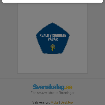
För
smarta
idrottsföreningar
Välj version:
Mobil
|
Desktop