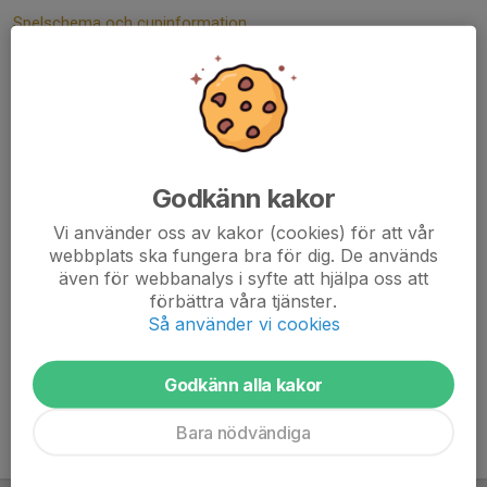
Spelschema och cupinformation
Smedby AIS F13 Höstcup 6:e oktober 2024
Höstcup 2024 Cupinformation samt spelschema
Smedby AIS F13 Vårcup 14:april 2024
Godkänn kakor
Vårcup 2024
Vi använder oss av kakor (cookies) för att vår
Smedby AIS F13 Höstcup 8:e oktober 2023
webbplats ska fungera bra för dig. De används
även för webbanalys i syfte att hjälpa oss att
Höstcup 2023
förbättra våra tjänster.
Smedby AIS F13 Vårcup 16:e april 2023
Så använder vi cookies
Vårcup 2023
Godkänn alla kakor
Bara nödvändiga