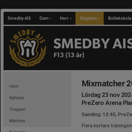
Smedby AIS
Dam
Herr
Ungdom
Bollekskola
SMEDBY AI
F13 (13 år)
Mixmatcher 
Hem
Lördag 23 nov 202
Nyheter
PreZero Arena Pla
Truppen
Samling: 12:45, PreZ
Matcher
Flera kortare träning