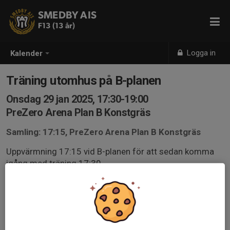
SMEDBY AIS
F13 (13 år)
Logga in
Kalender
Träning utomhus på B-planen
Onsdag 29 jan 2025, 17:30-19:00
PreZero Arena Plan B Konstgräs
Samling: 17:15, PreZero Arena Plan B Konstgräs
Uppvärmning 17:15 vid B-planen för att sedan komma
igång med träning 17:30
Toabesök avklarade innan samt fylld vattenflaska