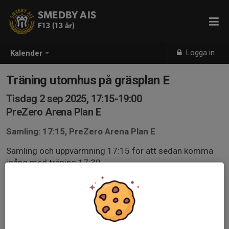
SMEDBY AIS
F13 (13 år)
Logga in
Kalender
Träning utomhus på gräsplan E
Tisdag 2 sep 2025, 17:15-19:00
PreZero Arena Plan E
Samling: 17:15, PreZero Arena Plan E
Samling och uppvärmning 17:15 för att sedan komma
igång med träning 17:30
Toabesök avklarade innan samt fylld vattenflaska