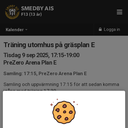
SMEDBY AIS
F13 (13 år)
Logga in
Kalender
Träning utomhus på gräsplan E
Tisdag 9 sep 2025, 17:15-19:00
PreZero Arena Plan E
Samling: 17:15, PreZero Arena Plan E
Samling och uppvärmning 17:15 för att sedan komma
igång med träning 17:30
Toabesök avklarade innan samt fylld vattenflaska