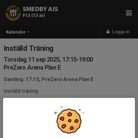
SMEDBY AIS
F13 (13 år)
Logga in
Kalender
Inställd Träning
Torsdag 11 sep 2025, 17:15-19:00
PreZero Arena Plan E
Samling: 17:15, PreZero Arena Plan E
inställd träning