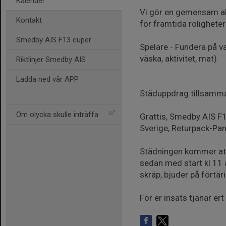
Kalender
Vi gör en gemensam akt
Kontakt
för framtida roligheter
Smedby AIS F13 cuper
Spelare - Fundera på v
väska, aktivitet, mat)
Riktlinjer Smedby AIS
Ladda ned vår APP
Städuppdrag tillsamm
Om olycka skulle inträffa
Grattis, Smedby AIS F1
Sverige, Returpack-Pa
Städningen kommer att
sedan med start kl 11 
skräp, bjuder på förtäri
För er insats tjänar ert