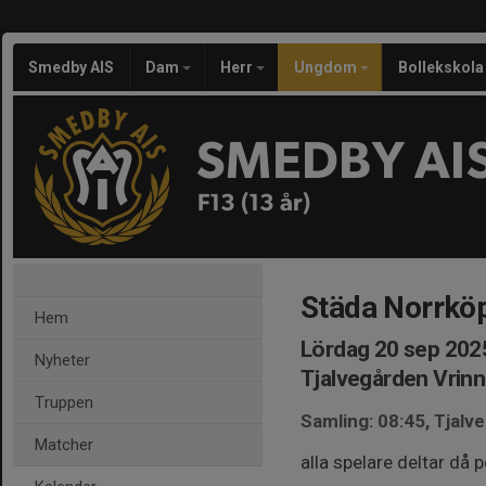
Smedby AIS
Dam
Herr
Ungdom
Bollekskola
SMEDBY AI
F13 (13 år)
Städa Norrkö
Hem
Lördag 20 sep 2025
Nyheter
Tjalvegården Vrin
Truppen
Samling: 08:45, Tjal
Matcher
alla spelare deltar då p