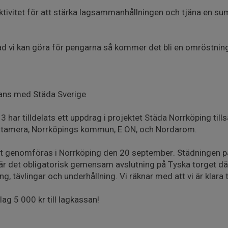
ivitet för att stärka lagsammanhållningen och tjäna en su
ad vi kan göra för pengarna så kommer det bli en omröstning 
ans med Städa Sverige
3 har tilldelats ett uppdrag i projektet Städa Norrköping t
ntamera, Norrköpings kommun, E.ON, och Nordarom.
 genomföras i Norrköping den 20 september. Städningen på
är det obligatorisk gemensam avslutning på Tyska torget där 
ng, tävlingar och underhållning. Vi räknar med att vi är klara ti
 lag 5 000 kr till lagkassan!