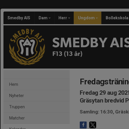
Smedby AIS
Dam
Herr
Ungdom
Bollekskola
SMEDBY AI
F13 (13 år)
Fredagsträni
Hem
Fredag 29 aug 2025
Nyheter
Gräsytan bredvid 
Truppen
Samling: 16:30, Gräs
Matcher