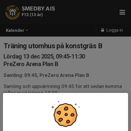
SMEDBY AIS
F13 (13 år)
Logga in
Kalender
Träning utomhus på konstgräs B
Lördag 13 dec 2025, 09:45-11:30
PreZero Arena Plan B
Samling: 09:45, PreZero Arena Plan B
Samling och uppvärmning 09:45 för att sedan komma
igång med träning 10:00
Toabesök avklarade innan samt fylld vattenflaska
Kläder efter väder, ex mössa, vantar.