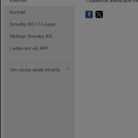
Toabesök avklarade in
Kalender
Kontakt
Smedby AIS F13 cuper
Riktlinjer Smedby AIS
Ladda ned vår APP
Om olycka skulle inträffa