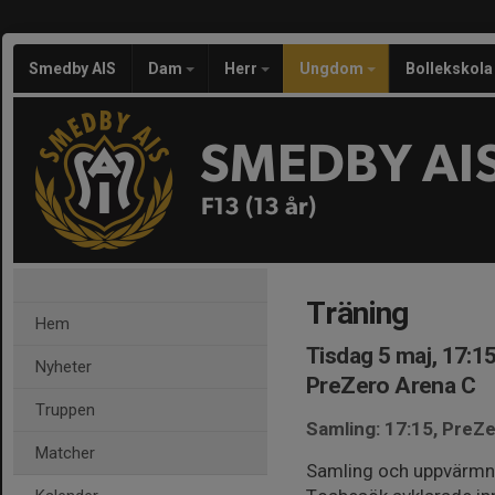
Smedby AIS
Dam
Herr
Ungdom
Bollekskola
SMEDBY AI
F13 (13 år)
Träning
Hem
Tisdag 5 maj, 17:1
Nyheter
PreZero Arena C
Truppen
Samling: 17:15, PreZ
Matcher
Samling och uppvärmn