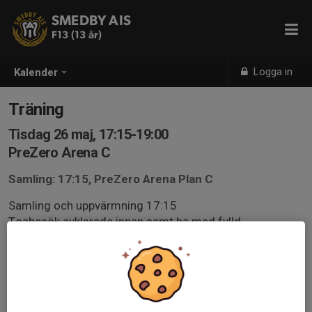
SMEDBY AIS
F13 (13 år)
Logga in
Kalender
Träning
Tisdag 26 maj, 17:15-19:00
PreZero Arena C
Samling: 17:15, PreZero Arena Plan C
Samling och uppvärmning 17:15
Toabesök avklarade innan samt ha med fylld
vattenflaska