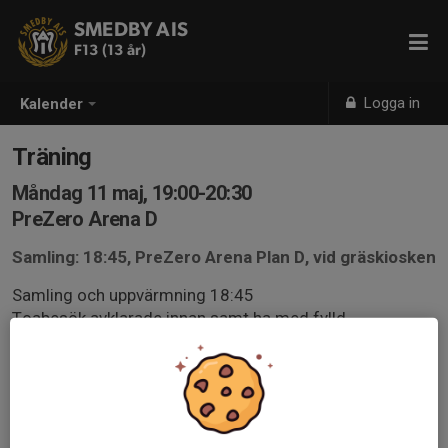
SMEDBY AIS
F13 (13 år)
Logga in
Kalender
Träning
Måndag 11 maj, 19:00-20:30
PreZero Arena D
Samling: 18:45, PreZero Arena Plan D, vid gräskiosken
Samling och uppvärmning 18:45
Toabesök avklarade innan samt ha med fylld
vattenflaska