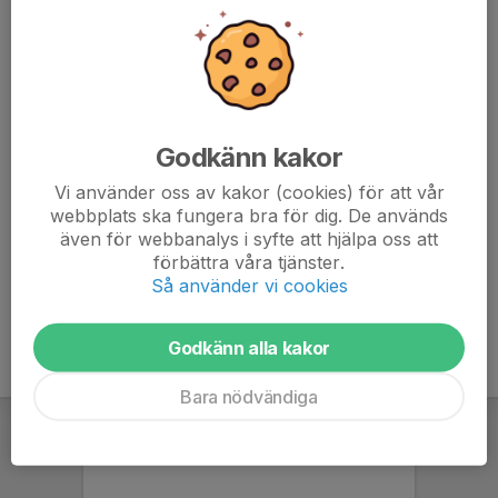
1 pass per spelare
Kommentera vilket pass ni tar alternativt om ni tar ett
pass någon annan dag.
10:15-12:45 Behar
Godkänn kakor
10:15-12:45 Alexander
12:45-15:00 Patrick
Vi använder oss av kakor (cookies) för att vår
12:45-15:00 Elin
webbplats ska fungera bra för dig. De används
även för webbanalys i syfte att hjälpa oss att
förbättra våra tjänster.
Så använder vi cookies
Godkänn alla kakor
Bara nödvändiga