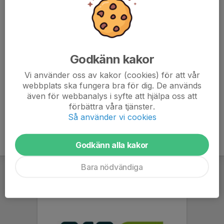
1 pass per spelare
Kommentera vilket pass ni tar alternativt om ni tar ett
pass någon annan dag.
Godkänn kakor
18:15-20:30 Peter
18:15-20:30 Jonas
Vi använder oss av kakor (cookies) för att vår
webbplats ska fungera bra för dig. De används
även för webbanalys i syfte att hjälpa oss att
förbättra våra tjänster.
Så använder vi cookies
Godkänn alla kakor
Bara nödvändiga