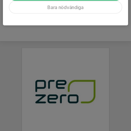
Ålder
47 år
Bara nödvändiga