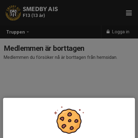
SMEDBY AIS
F13 (13 år)
Logga in
Truppen
Medlemmen är borttagen
Medlemmen du försöker nå är borttagen från hemsidan.