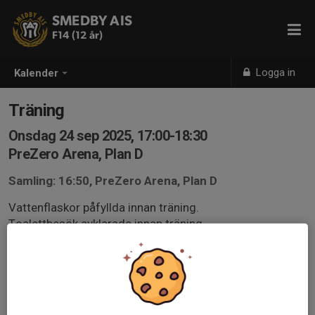
SMEDBY AIS
F14 (12 år)
Logga in
Kalender
Träning
Onsdag 24 sep 2025, 17:00-18:30
PreZero Arena, Plan D
Samling: 16:50, PreZero Arena, Plan D
Vattenflaskor påfyllda innan träning.
Toalettbesök avklarade innan träning.