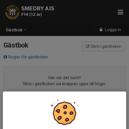
SMEDBY AIS
F14 (12 år)
Logga in
Gästbok
Gästbok
Skriv i gästboken
Regler för gästboken
Här var det tomt!
Skriv i gästboken via knappen uppe till höger.