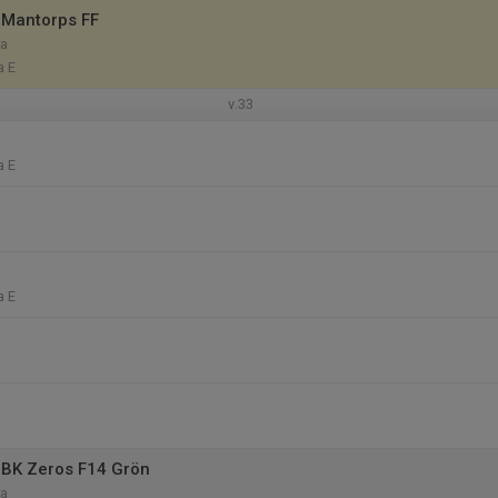
 Mantorps FF
ra
a E
v.33
a E
a E
 BK Zeros F14 Grön
ra