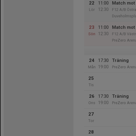
22
11:00
Match mot 
12:30
Lör
F12 A/B Östr
Duveholmspl
23
11:00
Match mot 
12:30
Sön
F12 A/B Väst
PreZero Aren
24
17:30
Träning
19:00
Mån
PreZero Aren
25
Tis
26
17:30
Träning
19:00
Ons
PreZero Aren
27
Tor
28