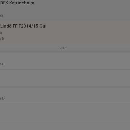
DFK Katrineholm
a
an
Lindö FF F2014/15 Gul
ra
a E
v.35
a E
a E