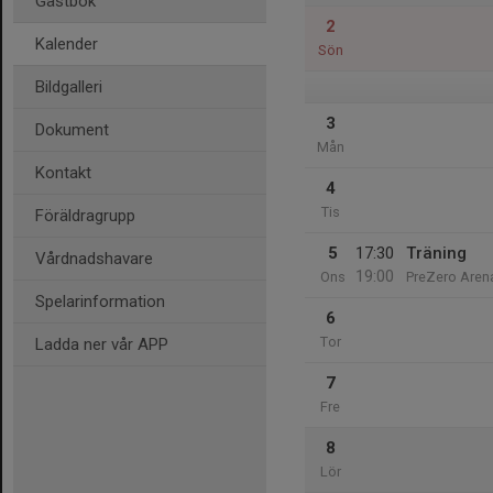
Gästbok
2
Kalender
Sön
Bildgalleri
3
Dokument
Mån
Kontakt
4
Tis
Föräldragrupp
5
17:30
Träning
Vårdnadshavare
19:00
Ons
PreZero Aren
Spelarinformation
6
Tor
Ladda ner vår APP
7
Fre
8
Lör