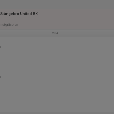
Stångebro United BK
a
nstgräsplan
v.34
a E
a E