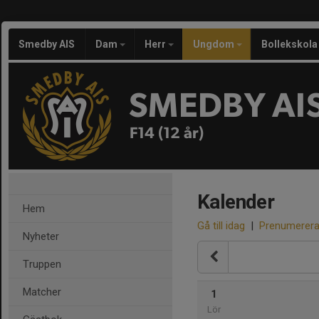
Smedby AIS
Dam
Herr
Ungdom
Bollekskola
SMEDBY AI
F14 (12 år)
Kalender
Hem
Gå till idag
|
Prenumerer
Nyheter
Truppen
Matcher
1
Lör