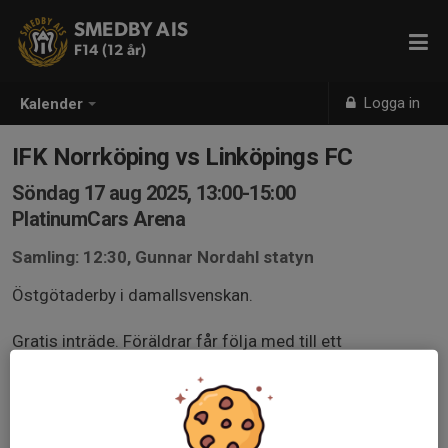
SMEDBY AIS
F14 (12 år)
Logga in
Kalender
IFK Norrköping vs Linköpings FC
Söndag 17 aug 2025, 13:00-15:00
PlatinumCars Arena
Samling: 12:30, Gunnar Nordahl statyn
Östgötaderby i damallsvenskan.
Gratis inträde. Föräldrar får följa med till ett
självkostnadspris på 50 kronor.
Meddela i kommentarsfältet med +1, +2 så att vi kan
beställa biljetter.