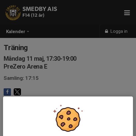
SMEDBY AIS
F14 (12 år)
Logga in
Kalender
Träning
Måndag 11 maj, 17:30-19:00
PreZero Arena E
Samling: 17:15