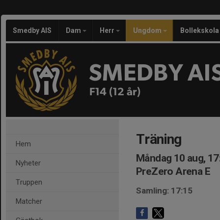
Smedby AIS
Dam
Herr
Ungdom
Bollekskola
SMEDBY AI
F14 (12 år)
Träning
Hem
Måndag 10 aug, 17
Nyheter
PreZero Arena E
Truppen
Samling: 17:15
Matcher